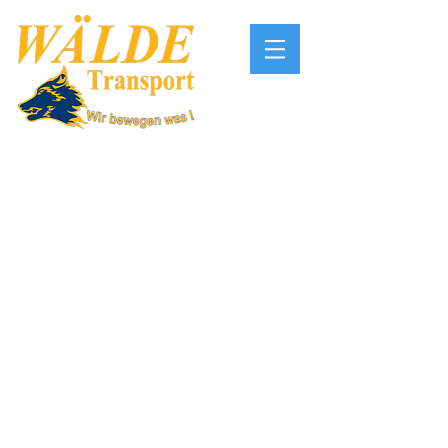
Ein internationales
Unternehmen
Das Erreichen von maximalem Kundennutzen
wird durch eine kundenorientierte Firmen-
Organisation sichergestellt. Durch
Kooperationen mit Partnerfirmen und effektive
Verbindungen zu Lieferanten wird ein
flächendeckendes Logistik-Netzwerk geschafft.