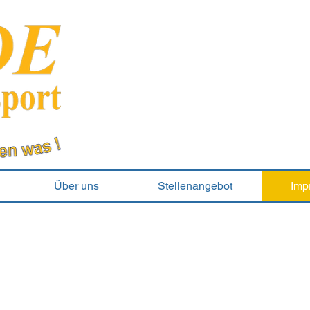
Ein internationale
Das Erreichen von maximale
durch eine kundenorientierte
sichergestellt. Durch Kooperati
und effektive Verbindungen zu
flächendeckendes Logistik-Netzwe
Über uns
Stellenangebot
Imp