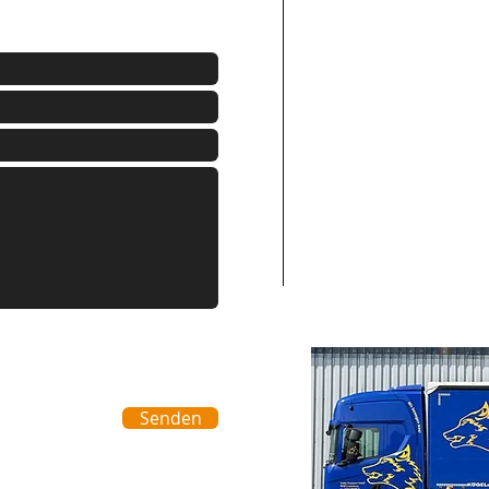
Wälde Transport 
Feldgrabenstr. 7
79725 Laufenburg-L
Telefon: +49(0)776
Fax: +49(0)7763
email:​
info@wae
transport.de
Internet:
www.wael
transport.de
Senden