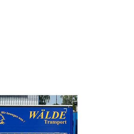
GmbH
uttingen​
3 804950
 8049533
lde-
de-