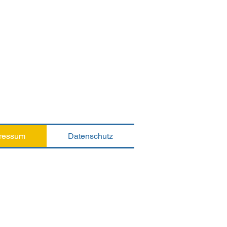
s Unternehmen
m Kundennutzen wird
 Firmen-Organisation
onen mit Partnerfirmen
 Lieferanten wird ein
rk geschafft.
ressum
Datenschutz