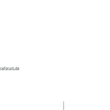
uraForum.de
Anschrift
So finden uns